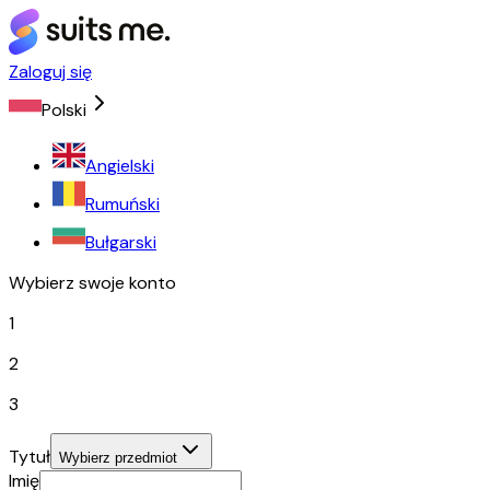
Zaloguj się
Polski
Angielski
Rumuński
Bułgarski
Wybierz swoje konto
1
2
3
Tytuł
Wybierz przedmiot
Imię